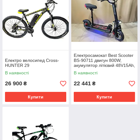
Електросамокат Best Scooter
Електро велосипед Cross-
BS-90711 двигун 800W,
HUNTER 29
акумулятор літієвий 48V15Ah,
з сидінням, чорно-червоний
В наявності
В наявності
26 900
22 441
₴
₴
Купити
Купити