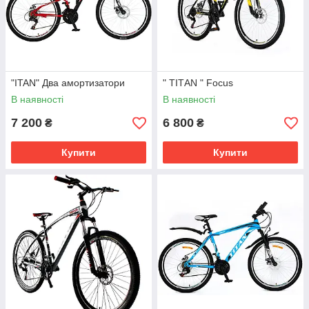
"ITAN" Два амортизатори
" ТIТAN " Focus
В наявності
В наявності
7 200
6 800
₴
₴
Купити
Купити