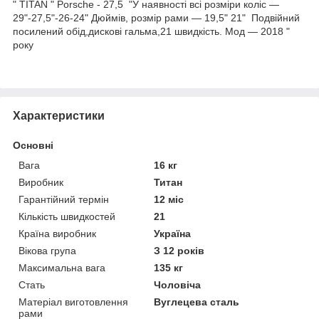
" TITAN " Porsсhe - 27,5 "У наявності всі розміри коліс —
29"-27,5"-26-24" Дюймів, розмір рами — 19,5" 21" Подвійний
посилений обід,дискові гальма,21 швидкість. Мод — 2018 "
року
Характеристики
Основні
Вага
16 кг
Виробник
Титан
Гарантійний термін
12 міс
Кількість швидкостей
21
Країна виробник
Україна
Вікова група
З 12 років
Максимальна вага
135 кг
Стать
Чоловіча
Матеріал виготовлення
Вуглецева сталь
рами