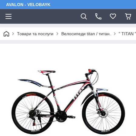
AVALON - VELOBAYK
Товари та послуги
Велосипеди titan / титан.
" TITAN "