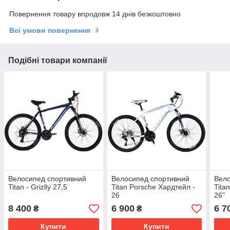
Повернення товару впродовж 14 днів безкоштовно
Всі умови повернення
Подібні товари компанії
Велосипед спортивний
Велосипед спортивний
Вело
Titan - Grizlly 27,5
Titan Porsche Хардтейл -
Tita
26
26"
8 400
6 900
6 7
₴
₴
Купити
Купити