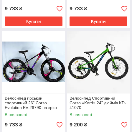
9 733
9 733
₴
₴
Купити
Купити
Велосипед гірський
Велоcипед Спортивний
спортивний 26" Corso
Corso «Kord» 24" дюймів KD-
Evolution EV-26790 на зріст
41070
130-145 см
В наявності
В наявності
9 733
9 200
₴
₴