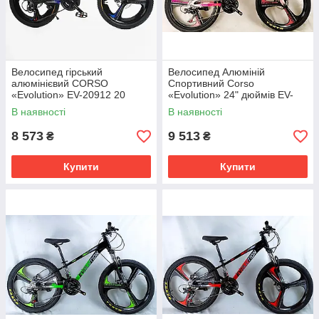
Велосипед гірський
Велоcипед Алюміній
алюмінієвий CORSO
Спортивний Corso
«Evolution» EV-20912 20
«Evolution» 24" дюймів EV-
дюймів, литі диски, рама 11"
24101 Розмір рами: 11"
В наявності
В наявності
8 573
9 513
₴
₴
Купити
Купити