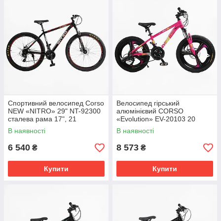
Спортивний велосипед Corso
Велосипед гірський
NEW «NITRO» 29" NT-92300
алюмінієвий CORSO
сталева рама 17", 21
«Evolution» EV-20103 20
швидкість, дискові гальма
дюймів, литі диски, рама 11"
В наявності
В наявності
6 540
8 573
₴
₴
Купити
Купити