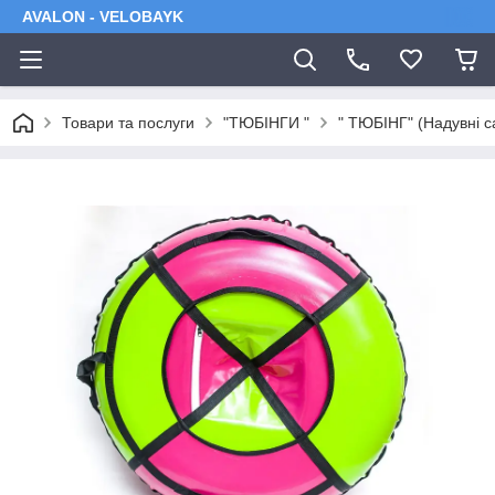
AVALON - VELOBAYK
Товари та послуги
"ТЮБІНГИ "
" TЮБІНГ" (Надувні с