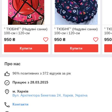
" TЮБІНГ" (Надувні санки)
" TЮБІНГ" (Надувні санки)
" TЮ
100-см і 120-см
100-см і 120-см
100-
950
950
950
₴
₴
Купити
Купити
Про нас
96% позитивних з 372 відгуків за рік
Працює з 28.03.2015
м. Харків
Вул. Архітектора Бекетова 24, Харків, Україна
Контакти