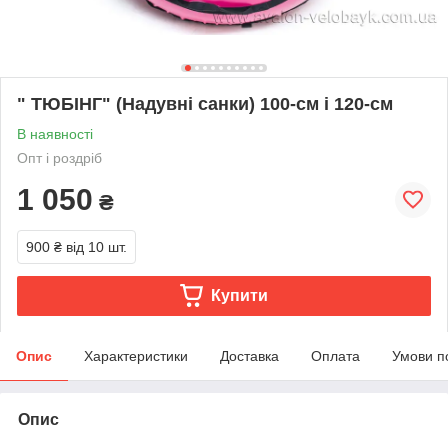
" TЮБІНГ" (Надувні санки) 100-см і 120-см
В наявності
Опт і роздріб
1 050
₴
900 ₴
від 10 шт.
Купити
Опис
Характеристики
Доставка
Оплата
Умови п
Опис