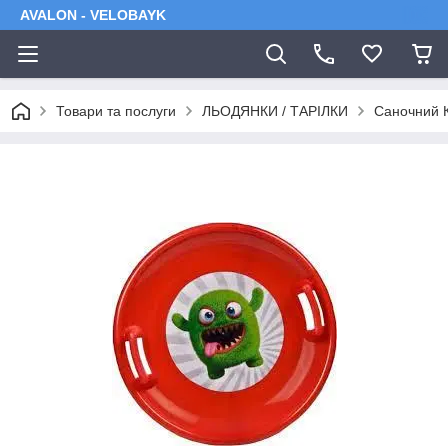
AVALON - VELOBAYK
Товари та послуги
ЛЬОДЯНКИ / ТАРІЛКИ
Саночний К