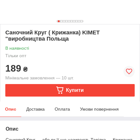
Саночний Круг ( Крижанка) KIMET
"виробництва Польща
В наявності
Тільки опт
189
₴
Мінімальне замовлення — 10 шт.
Купити
Опис
Доставка
Оплата
Умови повернення
Опис
Санковий Круг — або як її ще називають Тарілка — Крижанка.