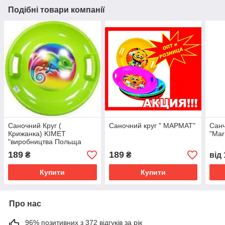
Подібні товари компанії
Саночний Круг (
Саночний круг " МАРМАТ"
Санч
Крижанка) KIMET
"Mar
"виробництва Польща
189
189
₴
₴
від
Купити
Купити
Про нас
96% позитивних з 372 відгуків за рік