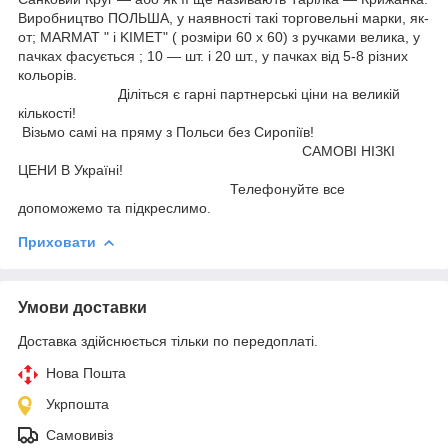
Виробництво ПОЛЬША, у наявності такі торговельні марки, як-
от; MARMAT " і KIMET" ( розміри 60 х 60) з ручками велика, у
пачках фасується ; 10 — шт. і 20 шт., у пачках від 5-8 різних
кольорів.
Діліться є гарні партнерські ціни на великій
кількості!
Візьмо самі на пряму з Польси без Сиропіїв!
САМОВІ НІЗКІ
ЦЕНИ В Україні!
Телефонуйте все
допоможемо та підкреслимо.
Приховати
Умови доставки
Доставка здійснюється тільки по передоплаті.
Нова Пошта
Укрпошта
Самовивіз