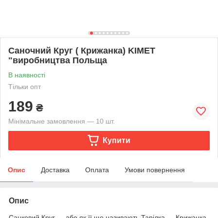
Саночний Круг ( Крижанка) KIMET
"виробництва Польща
В наявності
Тільки опт
189
₴
Мінімальне замовлення — 10 шт.
Купити
Опис
Доставка
Оплата
Умови повернення
Опис
Санковий Круг — або як її ще називають Тарілка — Крижанка.