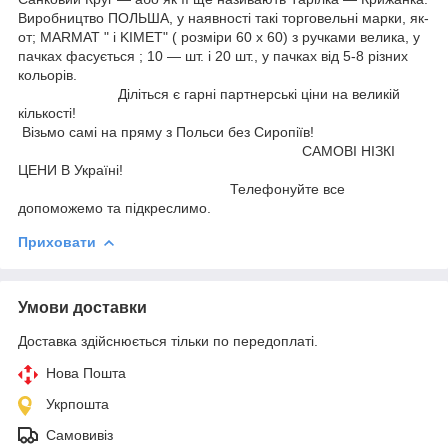
Виробництво ПОЛЬША, у наявності такі торговельні марки, як-
от; MARMAT " і KIMET" ( розміри 60 х 60) з ручками велика, у
пачках фасується ; 10 — шт. і 20 шт., у пачках від 5-8 різних
кольорів.
Діліться є гарні партнерські ціни на великій
кількості!
Візьмо самі на пряму з Польси без Сиропіїв!
САМОВІ НІЗКІ
ЦЕНИ В Україні!
Телефонуйте все
допоможемо та підкреслимо.
Приховати
Умови доставки
Доставка здійснюється тільки по передоплаті.
Нова Пошта
Укрпошта
Самовивіз