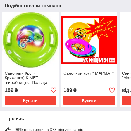
Подібні товари компанії
Саночний Круг (
Саночний круг " МАРМАТ"
Санч
Крижанка) KIMET
"Mar
"виробництва Польща
189
189
₴
₴
від
Купити
Купити
Про нас
96% позитивних з 373 відгуків за рік