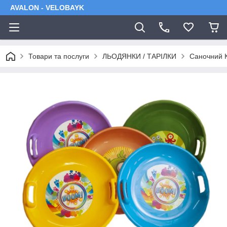
AVALON - VELOBAYK
Товари та послуги
ЛЬОДЯНКИ / ТАРІЛКИ
Саночний К