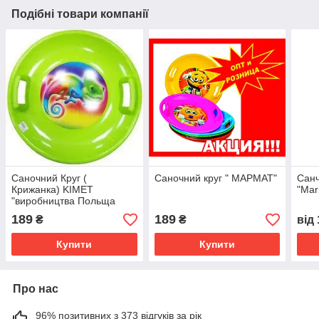
Подібні товари компанії
Саночний Круг (
Саночний круг " МАРМАТ"
Санч
Крижанка) KIMET
"Mar
"виробництва Польща
189
189
₴
₴
від
Купити
Купити
Про нас
96% позитивних з 373 відгуків за рік