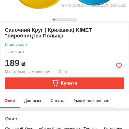
Саночний Круг ( Крижанка) KIMET
"виробництва Польща
В наявності
Тільки опт
189
₴
Мінімальне замовлення — 10 шт.
Купити
Опис
Доставка
Оплата
Умови повернення
Опис
Санковий Круг — або як її ще називають Тарілка — Крижанка.