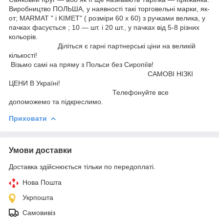
Виробництво ПОЛЬША, у наявності такі торговельні марки, як-
от; MARMAT " і KIMET" ( розміри 60 х 60) з ручками велика, у
пачках фасується ; 10 — шт. і 20 шт., у пачках від 5-8 різних
кольорів.
Діліться є гарні партнерські ціни на великій
кількості!
Візьмо самі на пряму з Польси без Сиропіїв!
САМОВІ НІЗКІ
ЦЕНИ В Україні!
Телефонуйте все
допоможемо та підкреслимо.
Приховати
Умови доставки
Доставка здійснюється тільки по передоплаті.
Нова Пошта
Укрпошта
Самовивіз