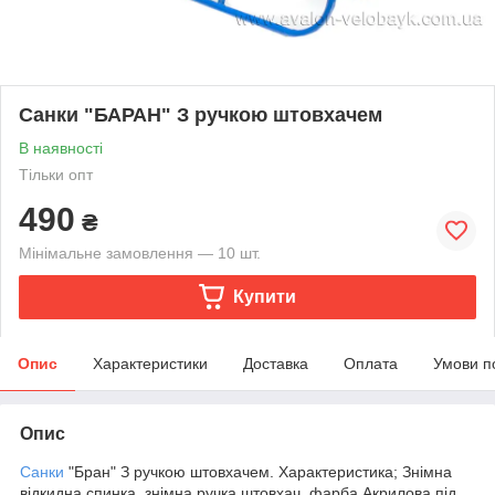
Санки "БАРАН" З ручкою штовхачем
В наявності
Тільки опт
490
₴
Мінімальне замовлення — 10 шт.
Купити
Опис
Характеристики
Доставка
Оплата
Умови п
Опис
Санки
"Бран" З ручкою штовхачем. Характеристика; Знімна
відкидна спинка, знімна ручка штовхач, фарба Акрилова під