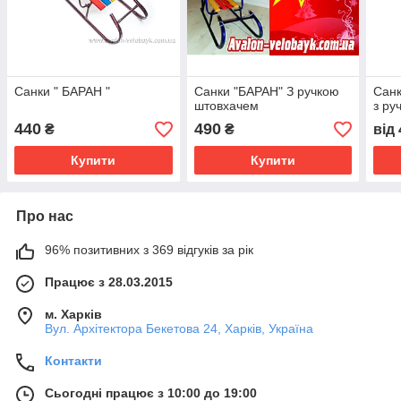
Санки " БАРАН "
Санки "БАРАН" З ручкою
Сан
штовхачем
з ру
440
490
₴
₴
від
Купити
Купити
Про нас
96% позитивних з 369 відгуків за рік
Працює з 28.03.2015
м. Харків
Вул. Архітектора Бекетова 24, Харків, Україна
Контакти
Сьогодні працює з 10:00 до 19:00