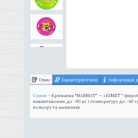
Опис
Характеристики
Інформація 
Санки
- Крижанка "MARMAT" — і KIMET " (виробн
навантаження до -90 кг і температуру до -40 гр
кольору та малюнків