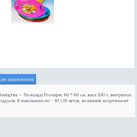
для замовлення
ицтва — Польща) Розміри; 60 * 60 см, вага 530 г, витримує
адусів. В пакованні по - 10 і 20 штук, великий асортимент