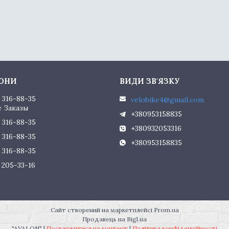
) 316-88-35
velobike4@gmail.com
 Заказы
+380953158835
) 316-88-35
+380932053316
) 316-88-35
+380953158835
) 316-88-35
) 205-33-16
Сайт створений на маркетплейсі
Prom.ua
Продавець на Bigl.ua
"AVALON" |
Поскаржитися на контент
|
Політика конфіденційності