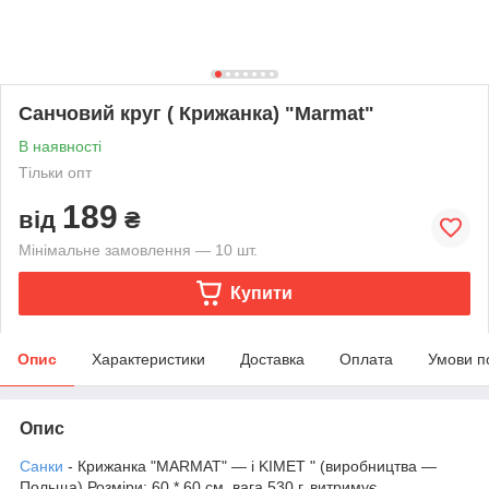
Санчовий круг ( Крижанка) "Marmat"
В наявності
Тільки опт
189
від
₴
Мінімальне замовлення — 10 шт.
Купити
Опис
Характеристики
Доставка
Оплата
Умови п
Опис
Санки
- Крижанка "MARMAT" — і KIMET " (виробництва —
Польща) Розміри; 60 * 60 см, вага 530 г, витримує