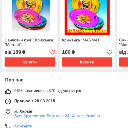
Санчовий круг ( Крижанка)
Крижанка "MARMAT"
Санч
"Marmat"
"Mar
189
189
від
₴
₴
від
Купити
Купити
Про нас
96% позитивних з 370 відгуків за рік
Працює з 28.03.2015
м. Харків
Вул. Архітектора Бекетова 24, Харків, Україна
Контакти