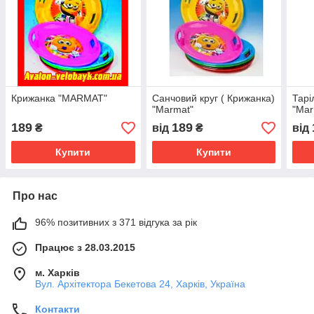
Крижанка "MARMAT"
Санчовий круг ( Крижанка)
Тарі
"Marmat"
"Mar
189
189
₴
від
₴
від
Купити
Купити
Про нас
96% позитивних з 371 відгука за рік
Працює з 28.03.2015
м. Харків
Вул. Архітектора Бекетова 24, Харків, Україна
Контакти