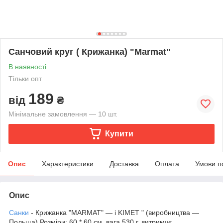
Санчовий круг ( Крижанка) "Marmat"
В наявності
Тільки опт
189
від
₴
Мінімальне замовлення — 10 шт.
Купити
Опис
Характеристики
Доставка
Оплата
Умови п
Опис
Санки
- Крижанка "MARMAT" — і KIMET " (виробництва —
Польща) Розміри; 60 * 60 см, вага 530 г, витримує