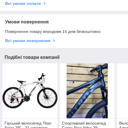
Всі умови оплати
Умови повернення
Повернення товару впродовж 14 днів безкоштовно
Всі умови повернення
Подібні товари компанії
Гірський велосипед Titan
Спортивний велосипед
Вело
Solar 29" - 21 швидкість,
Corso New Nitro 29
Алюм