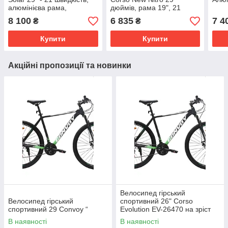
алюмінієва рама,
дюймів, рама 19", 21
обладнання Shimano
швидкість Shimano,
8 100
6 835
7 4
₴
₴
сталева рама
Купити
Купити
Акційні пропозиції та новинки
Велосипед гірський
Велосипед гірський
спортивний 26" Corso
спортивний 29 Convoy “
Evolution EV-26470 на зріст
130-145 см
В наявності
В наявності