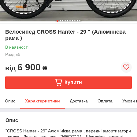
Велосипед СROSS Hanter - 29 " (Алюмінієва
рама )
В наявності
Роздріб
6 900
від
₴
Купити
Опис
Характеристики
Доставка
Оплата
Умови 
Опис
"СROSS Hanter - 29" Алюмінієва рама , передні амортизатори
, вилка - Локаут , рульове - "NECO" 21 - Швидкість, дискові