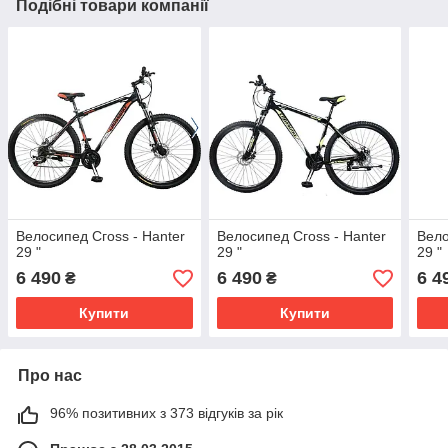
Подібні товари компанії
Велосипед Сгоѕѕ - Hanter
Велосипед Сгоѕѕ - Hanter
Вело
29 "
29 "
29 "
6 490
6 490
6 4
₴
₴
Купити
Купити
Про нас
96% позитивних з 373 відгуків за рік