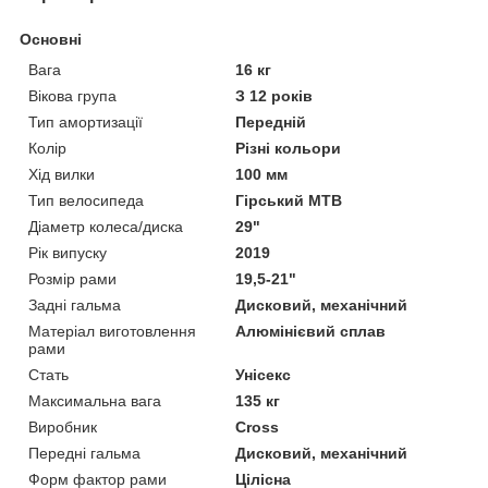
Основні
Вага
16 кг
Вікова група
З 12 років
Тип амортизації
Передній
Колір
Різні кольори
Хід вилки
100 мм
Тип велосипеда
Гірський MTB
Діаметр колеса/диска
29"
Рік випуску
2019
Розмір рами
19,5-21"
Задні гальма
Дисковий, механічний
Матеріал виготовлення
Алюмінієвий сплав
рами
Стать
Унісекс
Максимальна вага
135 кг
Виробник
Cross
Передні гальма
Дисковий, механічний
Форм фактор рами
Цілісна