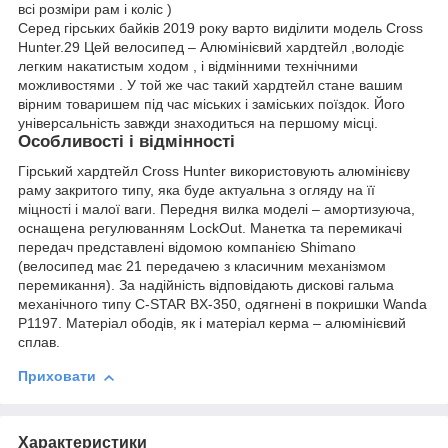
всі розміри рам і коліс )
Серед гірських байків 2019 року варто виділити модель Cross
Hunter.29 Цей велосипед – Алюмінієвий хардтейл ,володіє
легким накатистым ходом , і відмінними технічними
можливостями . У той же час такий хардтейл стане вашим
вірним товаришем під час міських і заміських поїздок. Його
універсальність завжди знаходиться на першому місці.
Особливості і відмінності
Гірський хардтейл Cross Hunter використовують алюмінієву
раму закритого типу, яка буде актуальна з огляду на її
міцності і малої ваги. Передня вилка моделі – амортизуюча,
оснащена регулюванням LockOut. Манетка та перемикачі
передач представлені відомою компанією Shimano
(велосипед має 21 передачею з класичним механізмом
перемикання). За надійність відповідають дискові гальма
механічного типу С-STAR BX-350, одягнені в покришки Wanda
P1197. Матеріал ободів, як і матеріал керма – алюмінієвий
сплав.
Приховати
Характеристики