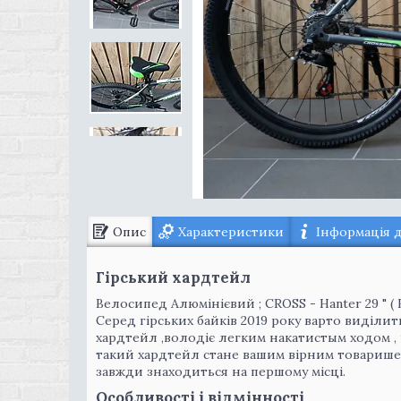
Опис
Характеристики
Інформація 
Гірський хардтейл
Велосипед Алюмінієвий ; CROSS - Hanter 29 " ( В
Серед гірських байків 2019 року варто виділи
хардтейл ,володіє легким накатистым ходом ,
такий хардтейл стане вашим вірним товаришем п
завжди знаходиться на першому місці.
Особливості і відмінності