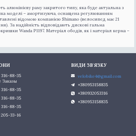
ь алюмінієву раму закритого типу, яка буде актуальна з
вилка моделі – амортизуюча, оснащена регулюванням
тавлені відомою компанією Shimano (велосипед має 21
я). За надійність відповідають дискові гальма
кришки Wanda P1197. Матеріал ободів, як і матеріал керма –
) 316-88-35
velobike4@gmail.com
 Заказы
+380953158835
) 316-88-35
+380932053316
) 316-88-35
+380953158835
) 316-88-35
) 205-33-16