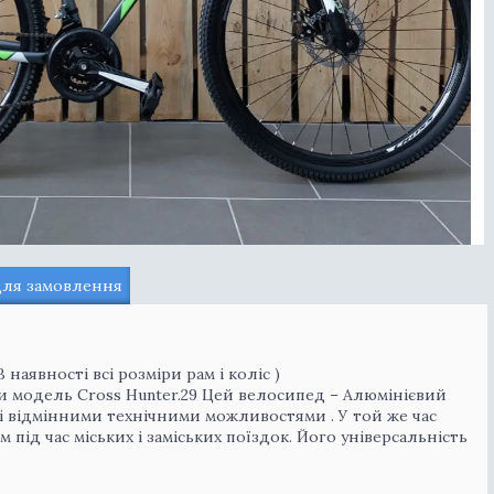
для замовлення
 наявності всі розміри рам і коліс )
ти модель Cross Hunter.29 Цей велосипед – Алюмінієвий
 і відмінними технічними можливостями . У той же час
ід час міських і заміських поїздок. Його універсальність