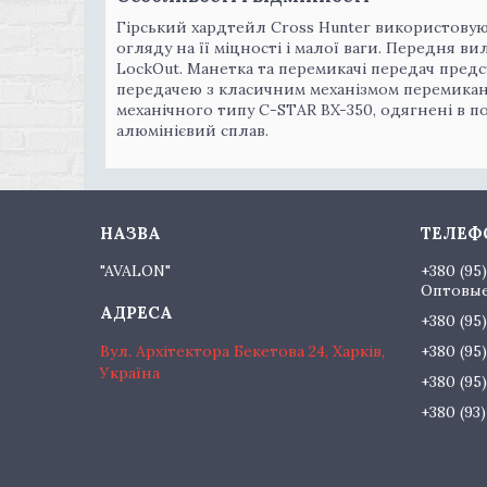
Гірський хардтейл Cross Hunter використовуют
огляду на її міцності і малої ваги. Передня 
LockOut. Манетка та перемикачі передач предс
передачею з класичним механізмом перемиканн
механічного типу С-STAR BX-350, одягнені в по
алюмінієвий сплав.
"AVALON"
+380 (95
Оптовые
+380 (95
Вул. Архітектора Бекетова 24, Харків,
+380 (95
Україна
+380 (95
+380 (93