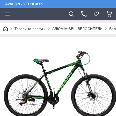
AVALON - VELOBAYK
Товари та послуги
АЛЮМІНІЄВІ - ВЕЛОСИПЕДИ
Вел