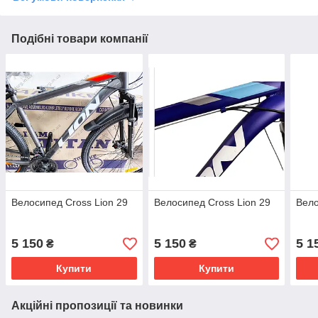
Подібні товари компанії
Велосипед Сross Lion 29
Велосипед Сross Lion 29
Вело
5 150
5 150
5 1
₴
₴
Купити
Купити
Акційні пропозиції та новинки