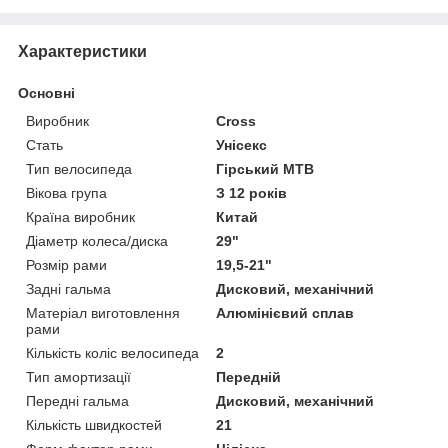
Характеристики
Основні
Виробник
Cross
Стать
Унісекс
Тип велосипеда
Гірський MTB
Вікова група
З 12 років
Країна виробник
Китай
Діаметр колеса/диска
29"
Розмір рами
19,5-21"
Задні гальма
Дисковий, механічний
Матеріал виготовлення
Алюмінієвий сплав
рами
Кількість коліс велосипеда
2
Тип амортизації
Передній
Передні гальма
Дисковий, механічний
Кількість швидкостей
21