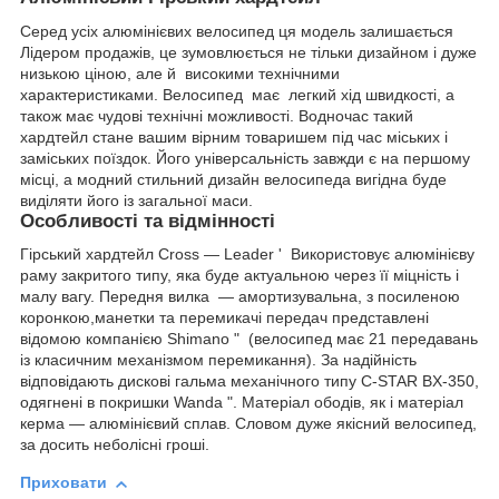
Серед усіх алюмінієвих велосипед ця модель залишається
Лідером продажів, це зумовлюється не тільки дизайном і дуже
низькою ціною, але й високими технічними
характеристиками. Велосипед має легкий хід швидкості, а
також має чудові технічні можливості. Водночас такий
хардтейл стане вашим вірним товаришем під час міських і
заміських поїздок. Його універсальність завжди є на першому
місці, а модний стильний дизайн велосипеда вигідна буде
виділяти його із загальної маси.
Особливості та відмінності
Гірський хардтейл Cross — Leader ' Використовує алюмінієву
раму закритого типу, яка буде актуальною через її міцність і
малу вагу. Передня вилка — амортизувальна, з посиленою
коронкою,манетки та перемикачі передач представлені
відомою компанією Shimano " (велосипед має 21 передавань
із класичним механізмом перемикання). За надійність
відповідають дискові гальма механічного типу С-STAR BX-350,
одягнені в покришки Wanda ". Матеріал ободів, як і матеріал
керма — алюмінієвий сплав. Cловом дуже якісний велосипед,
за досить неболісні гроші.
Приховати