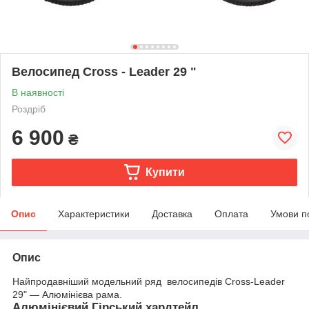
Велосипед Сross - Leader 29 "
В наявності
Роздріб
6 900
₴
Купити
Опис
Характеристики
Доставка
Оплата
Умови п
Опис
Найпродавніший модельний ряд велосипедів Cross-Leader
29" — Алюмінієва рама.
Алюмінієвий Гірський хардтейл