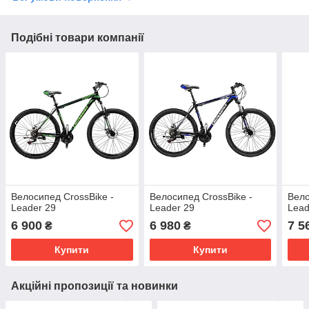
Подібні товари компанії
Велосипед CrossBike -
Велосипед CrossBike -
Вело
Leader 29
Leader 29
Lead
6 900
6 980
7 5
₴
₴
Купити
Купити
Акційні пропозиції та новинки