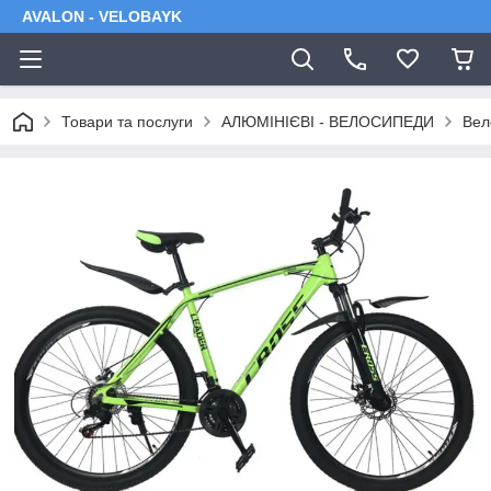
AVALON - VELOBAYK
Товари та послуги
АЛЮМІНІЄВІ - ВЕЛОСИПЕДИ
Вел