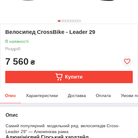
Велосипед CrossBike - Leader 29
В наявності
Роздріб
7 560
₴
Купити
Опис
Характеристики
Доставка
Оплата
Умови п
Опис
Самий популярний модельний ряд велосипедів Cross-
Leader 29" — Алюмінієва рама.
Алюмінієвий Гірський хардтейл