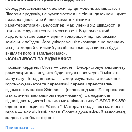
Серед усіх алюмінієвих велосипед ця модель залишається
Лідером продажів, це зумовлюється не тільки дизайном і дуже
низькою ціною, але й високими технічними
характеристиками. Велосипед має легкий хід швидкості, а
також має чудові технічні можливості. Водночас такий
хардтейл стане вашим вірним товаришем під час міських і
заміських поїздок. Його універсальність завжди є на першому
місці, а модний стильний дизайн велосипеда вигідна буде
виділяти його із загальної маси.
Особливості та відмінності
Гірський хардтейл Cross — Leader ' Використовує алюмінієву
раму закритого типу, яка буде актуальною через її міцність і
малу вагу. Передня вилка — амортизувальна, з посиленою
коронкою,манетки та перемикачі передач представлені
відомою компанією Shimano " (велосипед має 21 передавань
із класичним механізмом перемикання). За надійність
відповідають дискові гальма механічного типу С-STAR BX-350,
одягнені в покришки Wanda ". Матеріал ободів, як і матеріал
керма — алюмінієвий сплав. Cловом дуже якісний велосипед,
за досить неболісні гроші.
Приховати