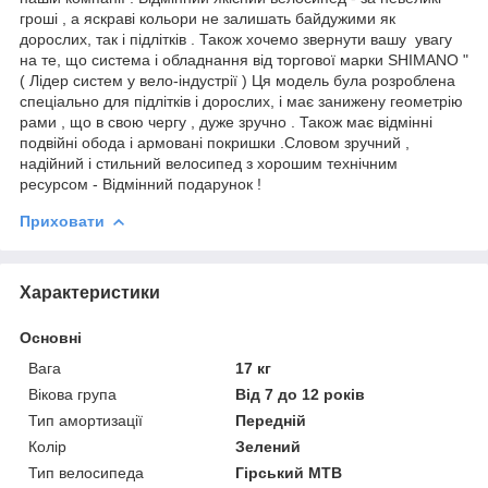
гроші , а яскраві кольори не залишать байдужими як
дорослих, так і підлітків . Також хочемо звернути вашу увагу
на те, що система і обладнання від торгової марки SHIMANO "
( Лідер систем у вело-індустрії ) Ця модель була розроблена
спеціально для підлітків і дорослих, і має занижену геометрію
рами , що в свою чергу , дуже зручно . Також має відмінні
подвійні обода і армовані покришки .Словом зручний ,
надійний і стильний велосипед з хорошим технічним
ресурсом - Відмінний подарунок !
Приховати
Характеристики
Основні
Вага
17 кг
Вікова група
Від 7 до 12 років
Тип амортизації
Передній
Колір
Зелений
Тип велосипеда
Гірський MTB