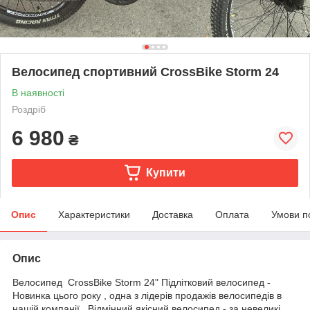
Велосипед спортивний CrossBike Storm 24
В наявності
Роздріб
6 980
₴
Купити
Опис
Характеристики
Доставка
Оплата
Умови п
Опис
Велосипед CrossBike Storm 24" Підлітковий велосипед -
Новинка цього року , одна з лідерів продажів велосипедів в
нашій компанії . Відмінний якісний велосипед - за невеликі