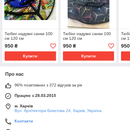
Тюбінг надувні санки 100
Тюбінг надувні санки 100
Тюбі
см 120 см
см 120 см
см 1
950
950
950
₴
₴
Купити
Купити
Про нас
96% позитивних з 372 відгуків за рік
Працює з 28.03.2015
м. Харків
Вул. Архітектора Бекетова 24, Харків, Україна
Контакти