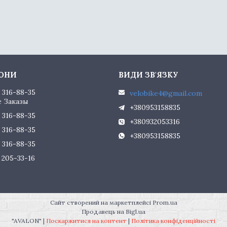
) 316-88-35
velobike4@gmail.com
 Заказы
+380953158835
) 316-88-35
+380932053316
) 316-88-35
+380953158835
) 316-88-35
) 205-33-16
Сайт створений на маркетплейсі
Prom.ua
Продавець на Bigl.ua
"AVALON" |
Поскаржитися на контент
|
Політика конфіденційності