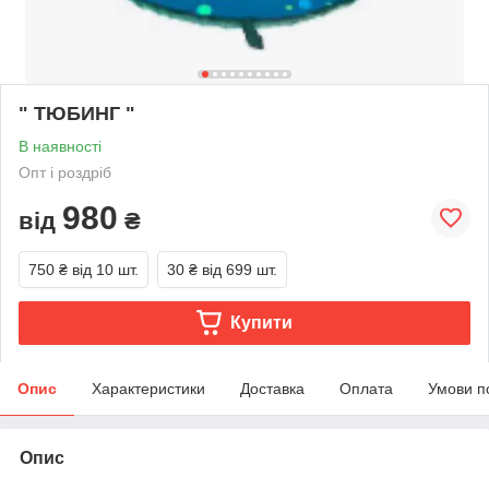
" ТЮБИНГ "
В наявності
Опт і роздріб
980
від
₴
750 ₴
від 10 шт.
30 ₴
від 699 шт.
Купити
Опис
Характеристики
Доставка
Оплата
Умови п
Опис