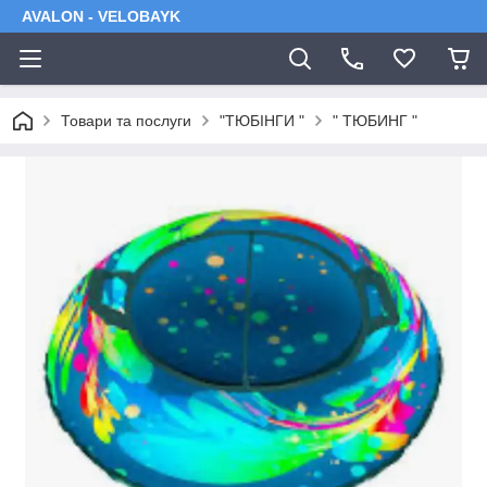
AVALON - VELOBAYK
Товари та послуги
"ТЮБІНГИ "
" ТЮБИНГ "