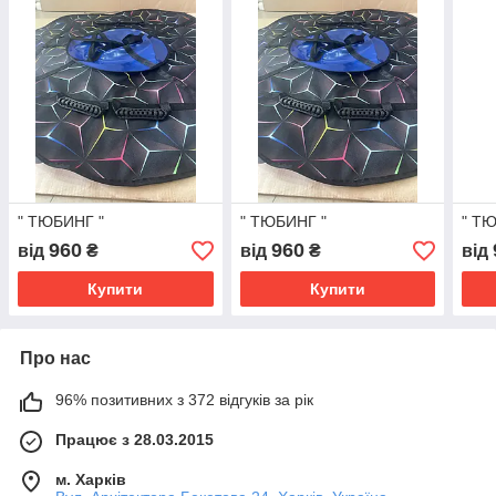
" ТЮБИНГ "
" ТЮБИНГ "
" Т
960
960
від
₴
від
₴
від
Купити
Купити
Про нас
96% позитивних з 372 відгуків за рік
Працює з 28.03.2015
м. Харків