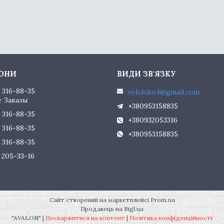
) 316-88-35
velobike4@gmail.com
 Заказы
+380953158835
) 316-88-35
+380932053316
) 316-88-35
+380953158835
) 316-88-35
) 205-33-16
Сайт створений на маркетплейсі
Prom.ua
Продавець на Bigl.ua
"AVALON" |
Поскаржитися на контент
|
Політика конфіденційності