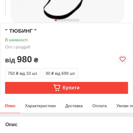
" ТЮБИНГ "
В наявності
Опт і роздріб
980
від
₴
750 ₴
від 10 шт.
30 ₴
від 699 шт.
Купити
Опис
Характеристики
Доставка
Оплата
Умови п
Опис