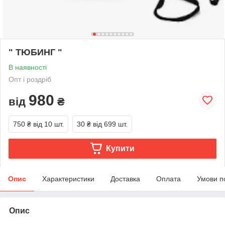
" ТЮБИНГ "
В наявності
Опт і роздріб
980
від
₴
750 ₴
від 10 шт.
30 ₴
від 699 шт.
Купити
Опис
Характеристики
Доставка
Оплата
Умови п
Опис