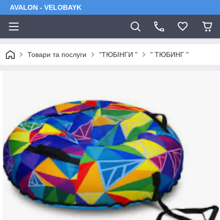
AVALON - VELOBAYK
Товари та послуги
"ТЮБІНГИ "
" ТЮБИНГ "