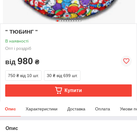
" ТЮБИНГ "
В наявності
Опт і роздріб
980
від
₴
750 ₴
від 10 шт.
30 ₴
від 699 шт.
Купити
Опис
Характеристики
Доставка
Оплата
Умови п
Опис