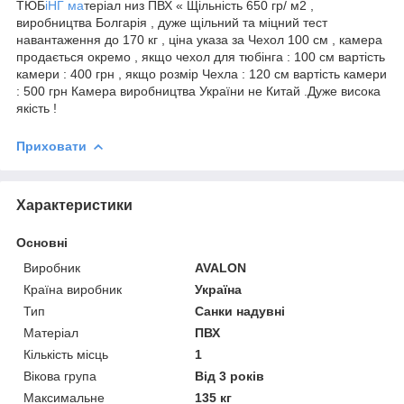
ТЮБ
іНГ ма
теріал низ ПВХ « Щільність 650 гр/ м2 ,
виробництва Болгарія , дуже щільний та міцний тест
навантаження до 170 кг , ціна указа за Чехол 100 см , камера
продається окремо , якщо чехол для тюбінга : 100 см вартість
камери : 400 грн , якщо розмір Чехла : 120 см вартість камери
: 500 грн Камера виробництва України не Китай .Дуже висока
якість !
Приховати
Характеристики
Основні
Виробник
AVALON
Країна виробник
Україна
Тип
Санки надувні
Матеріал
ПВХ
Кількість місць
1
Вікова група
Від 3 років
Максимальне
135 кг