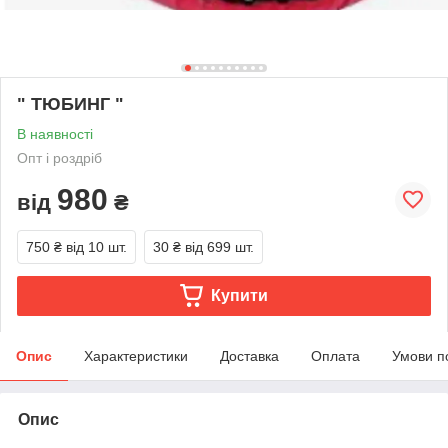
" ТЮБИНГ "
В наявності
Опт і роздріб
980
від
₴
750 ₴
від 10 шт.
30 ₴
від 699 шт.
Купити
Опис
Характеристики
Доставка
Оплата
Умови п
Опис