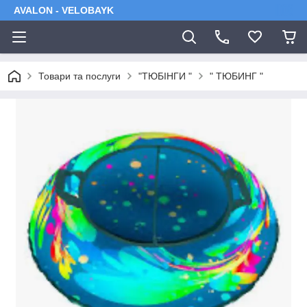
AVALON - VELOBAYK
Товари та послуги
"ТЮБІНГИ "
" ТЮБИНГ "