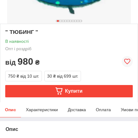
" ТЮБИНГ "
В наявності
Опт і роздріб
980
від
₴
750 ₴
від 10 шт.
30 ₴
від 699 шт.
Купити
Опис
Характеристики
Доставка
Оплата
Умови п
Опис