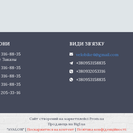
) 316-88-35
velobike4@gmail.com
 Заказы
+380953158835
) 316-88-35
+380932053316
) 316-88-35
+380953158835
) 316-88-35
) 205-33-16
Сайт створений на маркетплейсі
Prom.ua
Продавець на Bigl.ua
"AVALON" |
Поскаржитися на контент
|
Політика конфіденційності