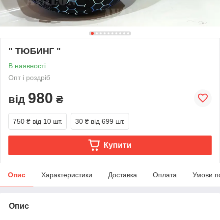
" ТЮБИНГ "
В наявності
Опт і роздріб
980
від
₴
750 ₴
від 10 шт.
30 ₴
від 699 шт.
Купити
Опис
Характеристики
Доставка
Оплата
Умови п
Опис