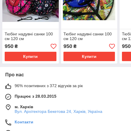
Тюбінг надувні санки 100
Тюбінг надувні санки 100
Тюбі
см 120 см
см 120 см
см 1
950
950
950
₴
₴
Купити
Купити
Про нас
96% позитивних з 372 відгуків за рік
Працює з 28.03.2015
м. Харків
Вул. Архітектора Бекетова 24, Харків, Україна
Контакти