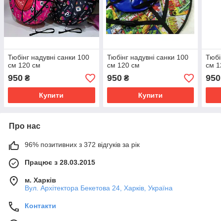
Тюбінг надувні санки 100
Тюбінг надувні санки 100
Тюбі
см 120 см
см 120 см
см 1
950
950
950
₴
₴
Купити
Купити
Про нас
96% позитивних з 372 відгуків за рік
Працює з 28.03.2015
м. Харків
Вул. Архітектора Бекетова 24, Харків, Україна
Контакти