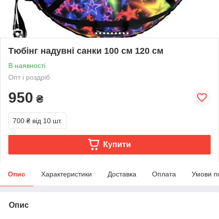
Тюбінг надувні санки 100 см 120 см
В наявності
Опт і роздріб
950
₴
700 ₴
від 10 шт.
Купити
Опис
Характеристики
Доставка
Оплата
Умови п
Опис