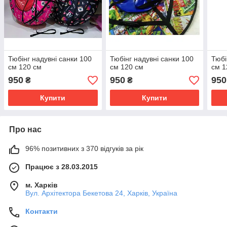
Тюбінг надувні санки 100
Тюбінг надувні санки 100
Тюбі
см 120 см
см 120 см
см 1
950
950
950
₴
₴
Купити
Купити
Про нас
96% позитивних з 370 відгуків за рік
Працює з 28.03.2015
м. Харків
Вул. Архітектора Бекетова 24, Харків, Україна
Контакти