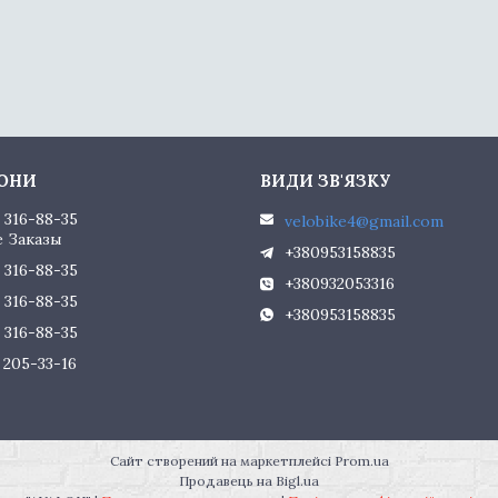
) 316-88-35
velobike4@gmail.com
 Заказы
+380953158835
) 316-88-35
+380932053316
) 316-88-35
+380953158835
) 316-88-35
) 205-33-16
Сайт створений на маркетплейсі
Prom.ua
Продавець на Bigl.ua