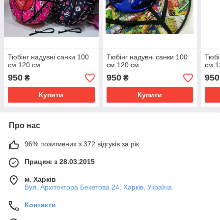
Тюбінг надувні санки 100
Тюбінг надувні санки 100
Тюбі
см 120 см
см 120 см
см 1
950
950
950
₴
₴
Купити
Купити
Про нас
96% позитивних з 372 відгуків за рік
Працює з 28.03.2015
м. Харків
Вул. Архітектора Бекетова 24, Харків, Україна
Контакти