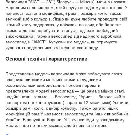
Велосипед "АїСТ — 28" ( Білорусь — Мінськ) можна назвати
Народним велосипедом, який слугує не одному поколінню. У
наявності всі типи модифікацій рам і розмірів коліс, також
великий вибір кольорів. Якщо ви дуже любите проводити свій
вільний час у подорожах, у поїздках на дачу, або бажаєте
якомога довше перебувати в тонусі, тоді вам необхідний
високоякісний і гарний велосипед від надійного виробника
велосипедів "АИСТ" Купуючи цю модель, ви отримуєте
чудового представника велотехніки свого роду.
Основні технічні характеристики
Представлена модель велосипеда може побалувати свого
власника широкими можливостями та чудовими
особливостями використання. Головні переваги
представленої моделі велосипеда — це рама з міцної сталі,
надійні ножні гальма. Велосипед "Арист — Заводський із
паспортом і тех-інструкцією ( Гарантія 12-місячників) Усі типи
розмірів рам і коліс, є вибір кольору. Також багато інших
модифікацій рам.У наявності велосипеди та інших виробників;
України, Білорусії та Європи. Усі велосипеди у заводському
мастилі, що не тільки можна, але й повністю готові.