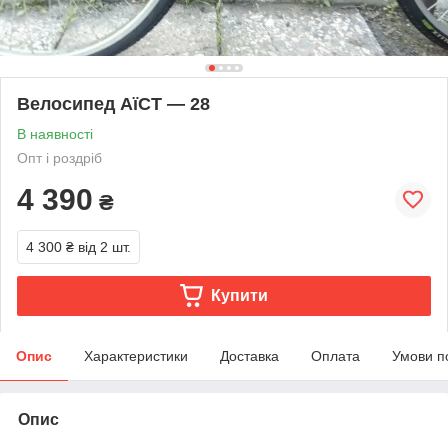
Велосипед АїСТ — 28
В наявності
Опт і роздріб
4 390
₴
4 300 ₴
від 2 шт.
Купити
Опис
Характеристики
Доставка
Оплата
Умови п
Опис