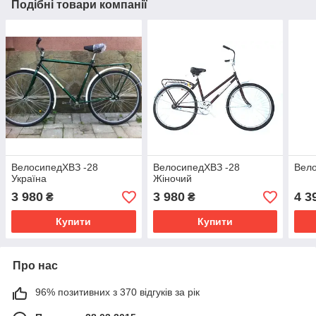
Подібні товари компанії
ВелосипедХВЗ -28
ВелосипедХВЗ -28
Вело
Україна
Жіночий
3 980
3 980
4 3
₴
₴
Купити
Купити
Про нас
96% позитивних з 370 відгуків за рік