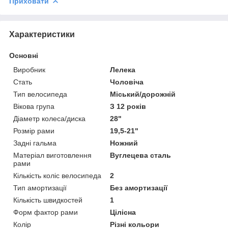
Приховати
Характеристики
Основні
Виробник
Лелека
Стать
Чоловіча
Тип велосипеда
Міський/дорожній
Вікова група
З 12 років
Діаметр колеса/диска
28"
Розмір рами
19,5-21"
Задні гальма
Ножний
Матеріал виготовлення
Вуглецева сталь
рами
Кількість коліс велосипеда
2
Тип амортизації
Без амортизації
Кількість швидкостей
1
Форм фактор рами
Цілісна
Колір
Різні кольори