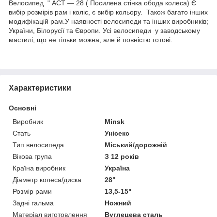
Велосипед " АСТ — 28 ( Посилена стінка обода колеса) Є
вибір розмірів рам і коліс, є вибір кольору. Також багато інших
модифікацій рам.У наявності велосипеди та інших виробників;
України, Білорусії та Європи. Усі велосипеди у заводському
мастилі, що не тільки можна, але й повністю готові.
Характеристики
Основні
Виробник
Minsk
Стать
Унісекс
Тип велосипеда
Міський/дорожній
Вікова група
З 12 років
Країна виробник
Україна
Діаметр колеса/диска
28"
Розмір рами
13,5-15"
Задні гальма
Ножний
Матеріал виготовлення
Вуглецева сталь