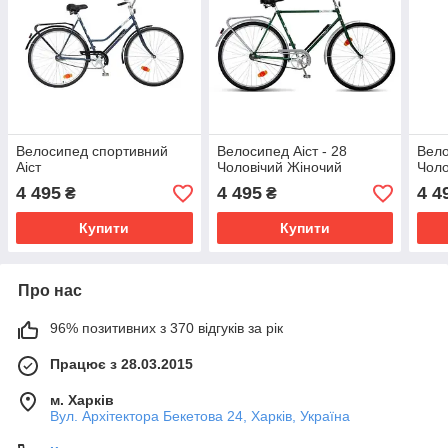
Велосипед спортивний
Велосипед Аіст - 28
Вело
Аіст
Чоловічий Жіночий
Чоло
4 495
4 495
4 4
₴
₴
Купити
Купити
Про нас
96% позитивних з 370 відгуків за рік
Працює з 28.03.2015
м. Харків
Вул. Архітектора Бекетова 24, Харків, Україна