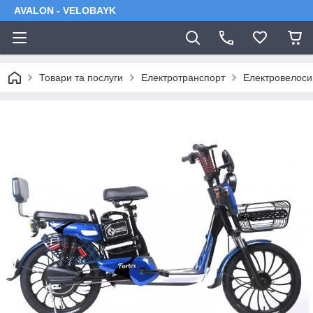
AVALON - VELOBAYK
Товари та послуги
Електротранспорт
Електровелос