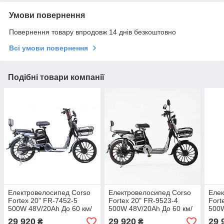
Умови повернення
Повернення товару впродовж 14 днів безкоштовно
Всі умови повернення
Подібні товари компанії
Електровелосипед Corso
Електровелосипед Corso
Елек
Fortex 20" FR-7452-5
Fortex 20" FR-9523-4
Fort
500W 48V/20Ah До 60 км/
500W 48V/20Ah До 60 км/
500W
год, запас ходу 45 км
год, запас ходу 45 км
год,
29 920
29 920
29 
₴
₴