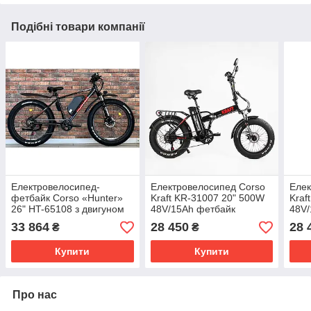
Подібні товари компанії
Електровелосипед-
Електровелосипед Corso
Елек
фетбайк Corso «Hunter»
Kraft KR-31007 20" 500W
Kraf
26" HT-65108 з двигуном
48V/15Ah фетбайк
48V/
500W, акумулятором
Shimano 7 швидкостей
Shim
33 864
28 450
28 
₴
₴
48V/15Ah та алюмінієвою
рам
Купити
Купити
Про нас