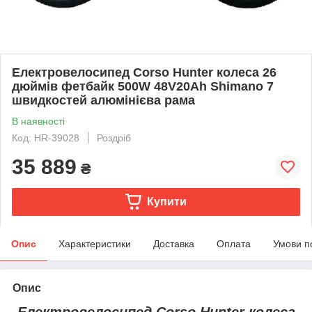
Електровелосипед Corso Hunter колеса 26
дюймів фетбайк 500W 48V20Ah Shimano 7
швидкостей алюмінієва рама
В наявності
Код: HR-39028
Роздріб
35 889
₴
Купити
Опис
Характеристики
Доставка
Оплата
Умови п
Опис
Електровелосипед Corso Hunter колеса