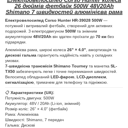
26 дюймів фетбайк 500W 48V20Ah
Shimano 7 швидкостей алюмінієва рама
Електровелосипед Corso Hunter HR-39028 500W
—
потужний і витривалий фетбайк, створений для активних
подорожей. З електродвигуном
500
W
та знімним
акумулятором
48V/20Ah
він здатен проїхати до
70 км
без
підзарядки.
Алюмінієва рама, широкі колеса
26" × 4.0"
, амортизація та
дискові гальма
гарантують надійність навіть у складних
умовах.
7-швидкісна трансмісія Shimano Tourney
та манетка
SL-
TX50
забезпечують легке і точне перемикання швидкостей.
Велосипед обладнаний
LED-фарою
,
LCD-дисплеєм
,
сигналізацією
, тримачем для телефону та підніжкою.
📋
Характеристики (UA):
Потужність двигуна: 500W
Акумулятор: 48V / 20Ah (Li-ion, знімний)
Розмір коліс: 26" × 4.0" (фетбайк)
Рама: Алюмінієва
Швидкості: Shimano, 7 передач
Гальма: Дискові