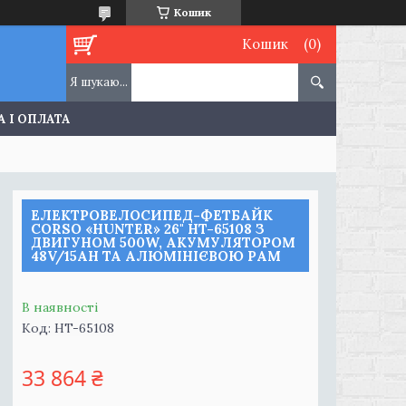
Кошик
Кошик
 І ОПЛАТА
ЕЛЕКТРОВЕЛОСИПЕД-ФЕТБАЙК
CORSO «HUNTER» 26" HT-65108 З
ДВИГУНОМ 500W, АКУМУЛЯТОРОМ
48V/15AH ТА АЛЮМІНІЄВОЮ РАМ
В наявності
Код:
HT-65108
33 864 ₴