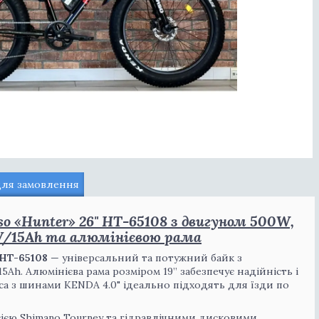
для замовлення
 «Hunter» 26" HT-65108 з двигуном 500W,
/15Ah та алюмінієвою рама
 HT-65108
— універсальний та потужний байк з
h. Алюмінієва рама розміром 19’’ забезпечує надійність і
са з шинами KENDA 4.0" ідеально підходять для їзди по
єю Shimano Tourney та гідравлічними дисковими