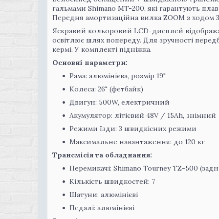
гальмами Shimano MT-200, які гарантують пла
Передня амортизаційна вилка ZOOM з ходом 38
Яскравий кольоровий LCD-дисплей відображає
освітлює шлях попереду. Для зручності передб
кермі. У комплекті підніжка.
Основні параметри:
Рама: алюмінієва, розмір 19"
Колеса: 26" (фетбайк)
Двигун: 500W, електричний
Акумулятор: літієвий 48V / 15Ah, знімний
Режими їзди: 3 швидкісних режими
Максимальне навантаження: до 120 кг
Трансмісія та обладнання:
Перемикачі: Shimano Tourney TZ-500 (задні
Кількість швидкостей: 7
Шатуни: алюмінієві
Педалі: алюмінієві