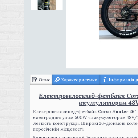
Опис
Характеристики
Інформація 
Електровелосипед-фетбайк Corso
акумулятором 48V
Електровелосипед-фетбайк
Corso Hunter 26"
електродвигуном 500W та акумулятором 48V/15A
легкість конструкції. Широкі 26-дюймові коле
пересіченій місцевості.
Велосипед оснащений 7-швидкісною трансмісі