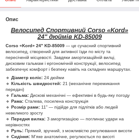
Опис
Велоcипед Спортивний Corso «Kord»
24" дюймів KD-85009
Corso «Kord» 24" KD-85009
— це сучасний спортивний
велосипед, створений для активної їзди по місту та
пересіченій місцевості. Завдяки амортизаційній вилці,
дисковим гальмам і ергономічній конструкції, велосипед
забезпечує комфорт і безпеку навіть на складних маршрутах.
🔹
Діаметр коліс:
24 дюйми
🔹
Кількість швидкостей:
21 (механічне перемикання
передач)
🔹
Гальма:
Дискові механічні — ефективні в будь-яку погоду
🔹
Рама:
Сталева, посилена конструкція
🔹
Розмір рами:
11" — підійде для підлітків або людей
невеликого зросту
🔹
Передня вилка:
З амортизацією — поглинає удари на
нерівностях
🔹
Руль:
Прямий, зручний, з можливістю регулювання висоти
🔹
Сидіння:
М’яке анатомічне, регулюється по висоті