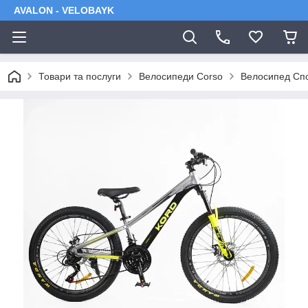
AVALON - VELOBAYK
Товари та послуги
Велосипеди Corso
Велоcипед Спо