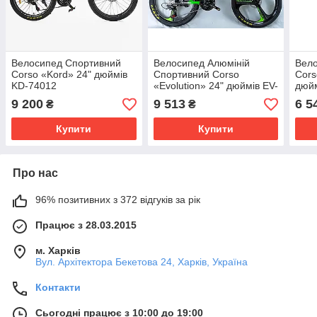
Велоcипед Спортивний
Велоcипед Алюміній
Вело
Corso «Kord» 24" дюймів
Спортивний Corso
Cors
KD-74012
«Evolution» 24" дюймів EV-
дюйм
24203 Розмір рами: 11"
стал
9 200
9 513
6 5
₴
₴
SunR
Купити
Купити
Про нас
96% позитивних з 372 відгуків за рік
Працює з 28.03.2015
м. Харків
Вул. Архітектора Бекетова 24, Харків, Україна
Контакти
Сьогодні працює з 10:00 до 19:00