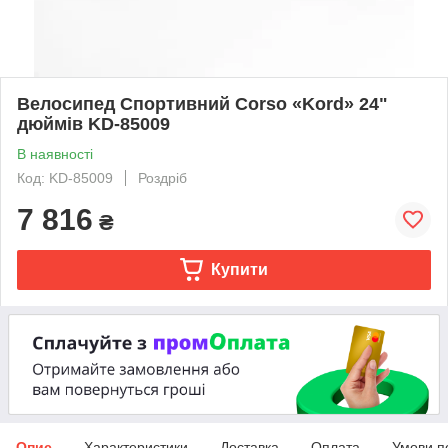
Велоcипед Спортивний Corso «Kord» 24"
дюймів KD-85009
В наявності
Код: KD-85009
Роздріб
7 816
₴
Купити
Опис
Характеристики
Доставка
Оплата
Умови п