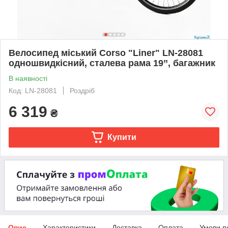
Велосипед міський Corso "Liner" LN-28081
одношвидкісний, сталева рама 19’’, багажник
В наявності
Код: LN-28081
Роздріб
6 319
₴
Купити
Опис
Характеристики
Доставка
Оплата
Умови п