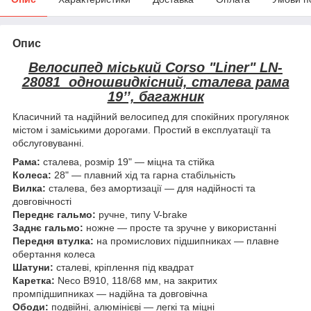
Опис
Велосипед міський Corso "Liner" LN-
28081 одношвидкісний, сталева рама
19’’, багажник
Класичний та надійний велосипед для спокійних прогулянок
містом і заміськими дорогами. Простий в експлуатації та
обслуговуванні.
Рама:
сталева, розмір 19" — міцна та стійка
Колеса:
28" — плавний хід та гарна стабільність
Вилка:
сталева, без амортизації — для надійності та
довговічності
Переднє гальмо:
ручне, типу V-brake
Заднє гальмо:
ножне — просте та зручне у використанні
Передня втулка:
на промислових підшипниках — плавне
обертання колеса
Шатуни:
сталеві, кріплення під квадрат
Каретка:
Neco B910, 118/68 мм, на закритих
промпідшипниках — надійна та довговічна
Ободи:
подвійні, алюмінієві — легкі та міцні