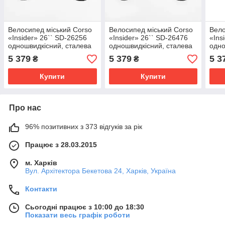
Велосипед міський Corso
Велосипед міський Corso
Вело
«Insider» 26`` SD-26256
«Insider» 26`` SD-26476
«Ins
одношвидкісний, сталева
одношвидкісний, сталева
одно
рама 16.5``, багажник
рама 16.5``, багажник
рама
5 379
5 379
5 3
₴
₴
Купити
Купити
Про нас
96% позитивних з 373 відгуків за рік
Працює з 28.03.2015
м. Харків
Вул. Архітектора Бекетова 24, Харків, Україна
Контакти
Сьогодні працює з 10:00 до 18:30
Показати весь графік роботи