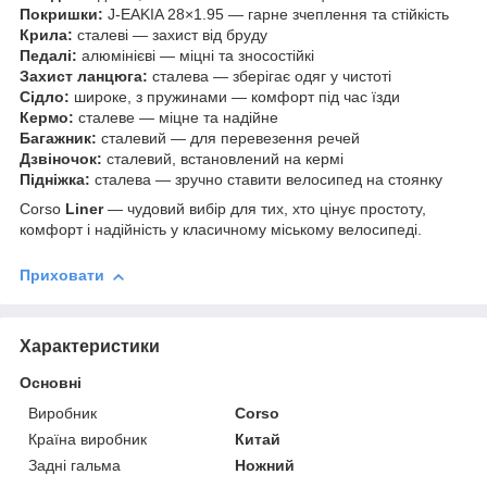
Покришки:
J-EAKIA 28×1.95 — гарне зчеплення та стійкість
Крила:
сталеві — захист від бруду
Педалі:
алюмінієві — міцні та зносостійкі
Захист ланцюга:
сталева — зберігає одяг у чистоті
Сідло:
широке, з пружинами — комфорт під час їзди
Кермо:
сталеве — міцне та надійне
Багажник:
сталевий — для перевезення речей
Дзвіночок:
сталевий, встановлений на кермі
Підніжка:
сталева — зручно ставити велосипед на стоянку
Corso
Liner
— чудовий вибір для тих, хто цінує простоту,
комфорт і надійність у класичному міському велосипеді.
Приховати
Характеристики
Основні
Виробник
Corso
Країна виробник
Китай
Задні гальма
Ножний