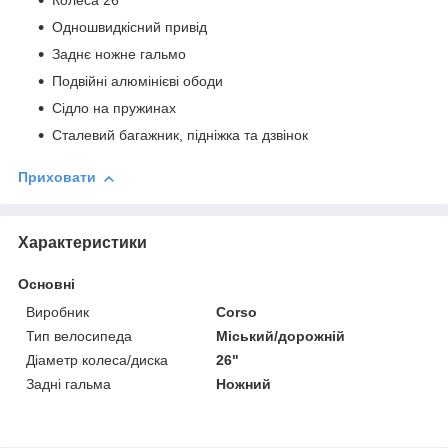
Колеса 26"
Одношвидкісний привід
Заднє ножне гальмо
Подвійні алюмінієві ободи
Сідло на пружинах
Сталевий багажник, підніжка та дзвінок
Приховати
Характеристики
Основні
Виробник
Corso
Тип велосипеда
Міський/дорожній
Діаметр колеса/диска
26"
Задні гальма
Ножний