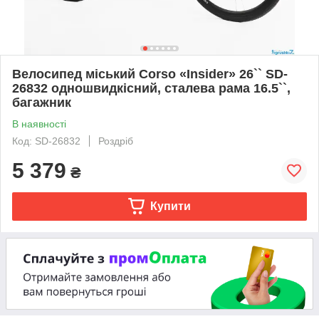
Велосипед міський Corso «Insider» 26`` SD-
26832 одношвидкісний, сталева рама 16.5``,
багажник
В наявності
Код: SD-26832
Роздріб
5 379
₴
Купити