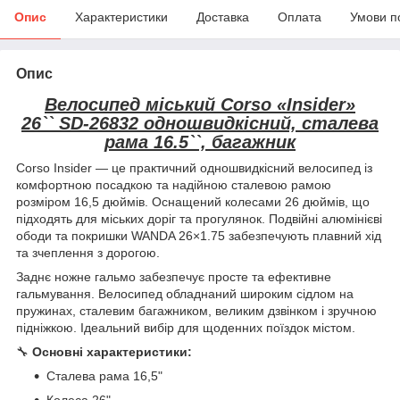
Опис
Характеристики
Доставка
Оплата
Умови п
Опис
Велосипед міський Corso «Insider»
26`` SD-26832 одношвидкісний, сталева
рама 16.5``, багажник
Corso Insider — це практичний одношвидкісний велосипед із
комфортною посадкою та надійною сталевою рамою
розміром 16,5 дюймів. Оснащений колесами 26 дюймів, що
підходять для міських доріг та прогулянок. Подвійні алюмінієві
ободи та покришки WANDA 26×1.75 забезпечують плавний хід
та зчеплення з дорогою.
Заднє ножне гальмо забезпечує просте та ефективне
гальмування. Велосипед обладнаний широким сідлом на
пружинах, сталевим багажником, великим дзвінком і зручною
підніжкою. Ідеальний вибір для щоденних поїздок містом.
🔧
Основні характеристики:
Сталева рама 16,5"