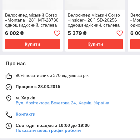
Велосипед міський Corso
Велосипед міський Corso
Вело
«Montana» 28`` MT-28730
«Insider» 26`` SD-26256
«Mon
одношвидкісний, сталева
одношвидкісний, сталева
одно
рама 20``, багажник
рама 16.5``, багажник
рама
6 002
5 379
6 0
₴
₴
Купити
Купити
Про нас
96% позитивних з 370 відгуків за рік
Працює з 28.03.2015
м. Харків
Вул. Архітектора Бекетова 24, Харків, Україна
Контакти
Сьогодні працює з 10:00 до 19:00
Показати весь графік роботи