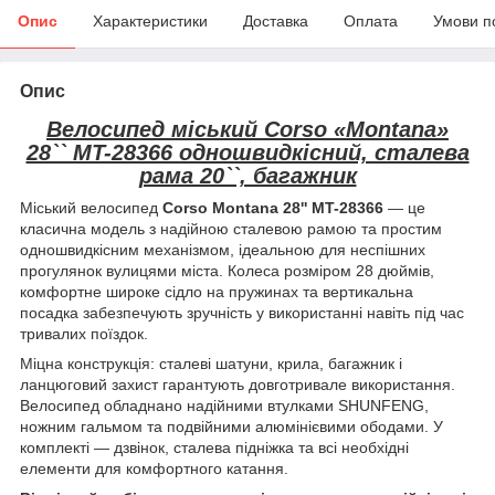
Опис
Характеристики
Доставка
Оплата
Умови п
Опис
Велосипед міський Corso «Montana»
28`` MT-28366 одношвидкісний, сталева
рама 20``, багажник
Міський велосипед
Corso Montana 28'' MT-28366
— це
класична модель з надійною сталевою рамою та простим
одношвидкісним механізмом, ідеальною для неспішних
прогулянок вулицями міста. Колеса розміром 28 дюймів,
комфортне широке сідло на пружинах та вертикальна
посадка забезпечують зручність у використанні навіть під час
тривалих поїздок.
Міцна конструкція: сталеві шатуни, крила, багажник і
ланцюговий захист гарантують довготривале використання.
Велосипед обладнано надійними втулками SHUNFENG,
ножним гальмом та подвійними алюмінієвими ободами. У
комплекті — дзвінок, сталева підніжка та всі необхідні
елементи для комфортного катання.