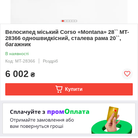
Велосипед міський Corso «Montana» 28`` MT-
28366 одношвидкісний, сталева рама 20``,
багажник
В наявності
Код: MT-28366
Роздріб
6 002
₴
Купити