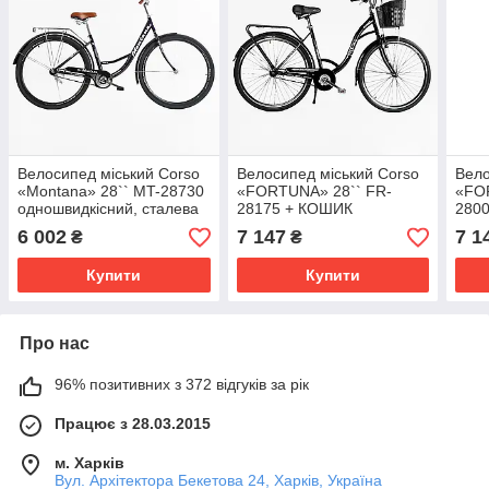
Велосипед міський Corso
Велосипед міський Corso
Вело
«Montana» 28`` MT-28730
«FORTUNA» 28`` FR-
«FO
одношвидкісний, сталева
28175 + КОШИК
280
рама 20``, багажник
одношвидкісний, сталева
одно
6 002
7 147
7 1
₴
₴
рама 20``, корзина,
рама
багажник
бага
Купити
Купити
Про нас
96% позитивних з 372 відгуків за рік
Працює з 28.03.2015
м. Харків
Вул. Архітектора Бекетова 24, Харків, Україна