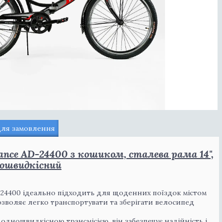
для замовлення
ance AD-24400 з кошиком, сталева рама 14",
ношвидкісний
-24400 ідеально підходить для щоденних поїздок містом
озволяє легко транспортувати та зберігати велосипед
 одношвидкісною трансмісією, він забезпечує надійність і