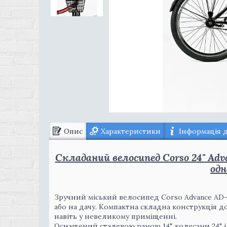
Опис
Характеристики
Інформація 
Складаний велосипед Corso 24" Adv
од
Зручний міський велосипед Corso Advance AD
або на дачу. Компактна складна конструкція д
навіть у невеликому приміщенні.
Оснащений сталевою рамою 14", колесами 24" і