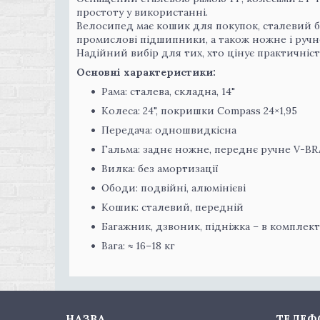
простоту у використанні.
Велосипед має кошик для покупок, сталевий б
промислові підшипники, а також ножне і ручн
Надійний вибір для тих, хто цінує практичність
Основні характеристики:
Рама: сталева, складна, 14"
Колеса: 24", покришки Compass 24×1,95
Передача: одношвидкісна
Гальма: заднє ножне, переднє ручне V-B
Вилка: без амортизації
Ободи: подвійні, алюмінієві
Кошик: сталевий, передній
Багажник, дзвоник, підніжка – в комплект
Вага: ≈ 16–18 кг