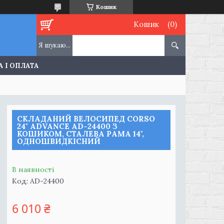
Кошик
Кошик
 І ОПЛАТА
СКЛАДАНИЙ ВЕЛОСИПЕД CORSO
24" ADVANCE AD-24400 З
КОШИКОМ, СТАЛЕВА РАМА 14",
ОДНОШВИДКІСНИЙ
В наявності
Код:
AD-24400
6 010 ₴