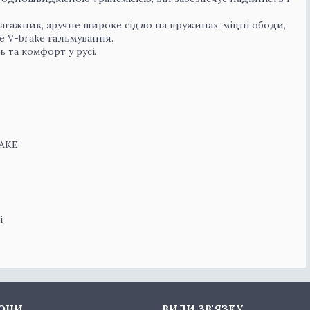
агажник, зручне широке сідло на пружинах, міцні ободи,
е V-brake гальмування.
 та комфорт у русі.
RAKE
і