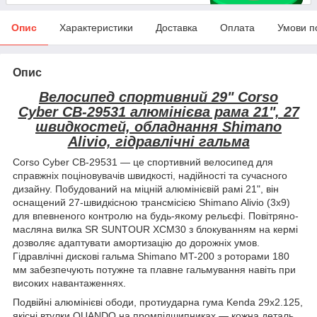
Опис
Характеристики
Доставка
Оплата
Умови п
Опис
Велосипед спортивний 29" Corso
Cyber CB-29531 алюмінієва рама 21", 27
швидкостей, обладнання Shimano
Alivio, гідравлічні гальма
Corso Cyber CB-29531 — це спортивний велосипед для
справжніх поціновувачів швидкості, надійності та сучасного
дизайну. Побудований на міцній алюмінієвій рамі 21", він
оснащений 27-швидкісною трансмісією Shimano Alivio (3x9)
для впевненого контролю на будь-якому рельєфі. Повітряно-
масляна вилка SR SUNTOUR XCM30 з блокуванням на кермі
дозволяє адаптувати амортизацію до дорожніх умов.
Гідравлічні дискові гальма Shimano MT-200 з роторами 180
мм забезпечують потужне та плавне гальмування навіть при
високих навантаженнях.
Подвійні алюмінієві ободи, протиударна гума Kenda 29x2.125,
якісні втулки QUANDO на промпідшипниках — кожна деталь