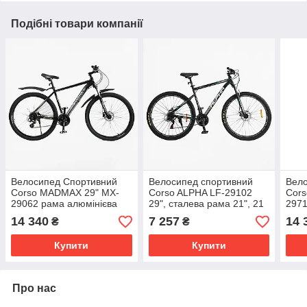
Подібні товари компанії
Велосипед Спортивний
Велосипед спортивний
Вел
Corso MADMAX 29" MX-
Corso ALPHA LF-29102
Cor
29062 рама алюмінієва
29", сталева рама 21", 21
2971
19``, гідравлічні гальма
швидкість, Shimano,
19``
14 340
7 257
14 
₴
₴
Shimano, обладнання
дискові гальма
Shim
Shimano Altus 24 швидк
Shim
Купити
Купити
Про нас