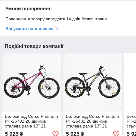
Умови повернення
Повернення товару впродовж 14 днів безкоштовно
Всі умови повернення
Подібні товари компанії
Велосипед Corso Phantom
Велосипед Corso Phantom
Вело
PH-26702 26 дюймів
PH-26432 26 дюймів
PH-2
сталева рама 13" 21
сталева рама 13" 21
стал
швидкість Saiguan
швидкість Saiguan
швид
5 925
5 925
5 9
₴
₴