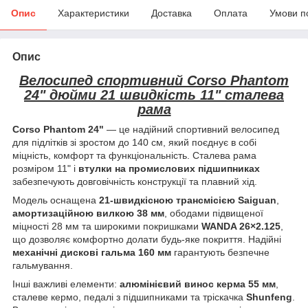
Опис
Характеристики
Доставка
Оплата
Умови п
Опис
Велосипед спортивний Corso Phantom
24" дюйми 21 швидкість 11" сталева
рама
Corso Phantom 24"
— це надійний спортивний велосипед
для підлітків зі зростом до 140 см, який поєднує в собі
міцність, комфорт та функціональність. Сталева рама
розміром 11" і
втулки на промислових підшипниках
забезпечують довговічність конструкції та плавний хід.
Модель оснащена
21-швидкісною трансмісією Saiguan
,
амортизаційною вилкою 38 мм
, ободами підвищеної
міцності 28 мм та широкими покришками
WANDA 26×2.125
,
що дозволяє комфортно долати будь-яке покриття. Надійні
механічні дискові гальма 160 мм
гарантують безпечне
гальмування.
Інші важливі елементи:
алюмінієвий винос керма 55 мм
,
сталеве кермо, педалі з підшипниками та тріскачка
Shunfeng
.