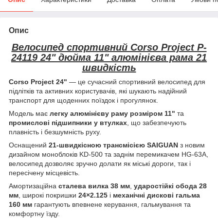
Опис
Велосипед спортивний Corso Project P-
24119 24" дюйма 11" алюмінієва рама 21
швидкість
Corso Project 24"
— це сучасний спортивний велосипед для
підлітків та активних користувачів, які шукають надійний
транспорт для щоденних поїздок і прогулянок.
Модель має
легку алюмінієву раму розміром 11"
та
промислові підшипники у втулках
, що забезпечують
плавність і безшумність руху.
Оснащений
21-швидкісною трансмісією SAIGUAN
з новим
дизайном моноблоків KD-500 та заднім перемикачем HG-63A,
велосипед дозволяє зручно долати як міські дороги, так і
пересічену місцевість.
Амортизаційна
сталева вилка 38 мм
,
ударостійкі обода 28
мм
, широкі покришки
24×2.125
і
механічні дискові гальма
160 мм
гарантують впевнене керування, гальмування та
комфортну їзду.