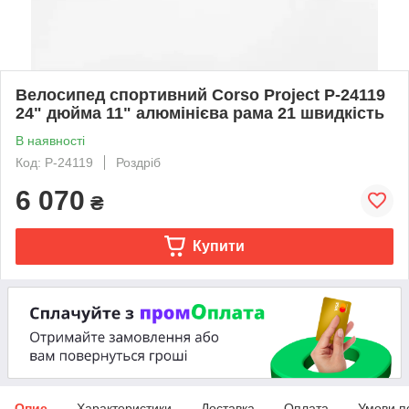
Велосипед спортивний Corso Project P-24119
24" дюйма 11" алюмінієва рама 21 швидкість
В наявності
Код: P-24119
Роздріб
6 070
₴
Купити
Опис
Характеристики
Доставка
Оплата
Умови п