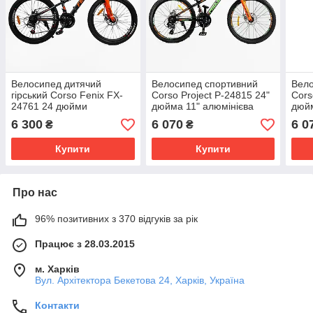
Велосипед дитячий
Велосипед спортивний
Вело
гірський Corso Fenix FX-
Corso Project P-24815 24"
Cors
24761 24 дюйми
дюйма 11" алюмінієва
дюйм
алюмінієва рама 11
рама 21 швидкість
рама
6 300
6 070
6 0
₴
₴
дюймів 21 швидкість
дискові гальма
Купити
Купити
Про нас
96% позитивних з 370 відгуків за рік
Працює з 28.03.2015
м. Харків
Вул. Архітектора Бекетова 24, Харків, Україна
Контакти