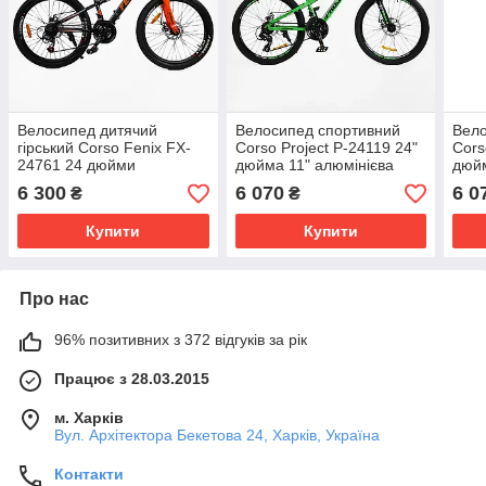
Велосипед дитячий
Велосипед спортивний
Вело
гірський Corso Fenix FX-
Corso Project P-24119 24"
Cors
24761 24 дюйми
дюйма 11" алюмінієва
дюйм
алюмінієва рама 11
рама 21 швидкість
рама
6 300
6 070
6 0
₴
₴
дюймів 21 швидкість
дискові гальма
Купити
Купити
Про нас
96% позитивних з 372 відгуків за рік
Працює з 28.03.2015
м. Харків
Вул. Архітектора Бекетова 24, Харків, Україна
Контакти