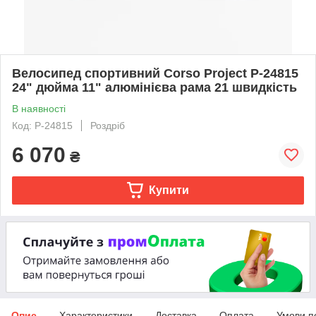
Велосипед спортивний Corso Project P-24815
24" дюйма 11" алюмінієва рама 21 швидкість
В наявності
Код: P-24815
Роздріб
6 070
₴
Купити
Опис
Характеристики
Доставка
Оплата
Умови п