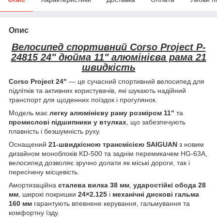
Опис
Велосипед спортивний Corso Project P-
24815 24" дюйма 11" алюмінієва рама 21
швидкість
Corso Project 24"
— це сучасний спортивний велосипед для
підлітків та активних користувачів, які шукають надійний
транспорт для щоденних поїздок і прогулянок.
Модель має
легку алюмінієву раму розміром 11"
та
промислові підшипники у втулках
, що забезпечують
плавність і безшумність руху.
Оснащений
21-швидкісною трансмісією SAIGUAN
з новим
дизайном моноблоків KD-500 та заднім перемикачем HG-63A,
велосипед дозволяє зручно долати як міські дороги, так і
пересічену місцевість.
Амортизаційна
сталева вилка 38 мм
,
ударостійкі обода 28
мм
, широкі покришки
24×2.125
і
механічні дискові гальма
160 мм
гарантують впевнене керування, гальмування та
комфортну їзду.