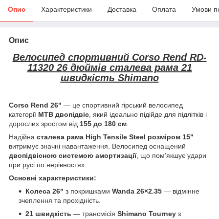
Опис
Характеристики
Доставка
Оплата
Умови п
Опис
Велосипед спортивний Corso Rend RD-
11320 26 дюймів сталева рама 21
швидкість Shimano
Corso Rend 26"
— це спортивний гірський велосипед
категорії
МТВ двопідвіс
, який ідеально підійде для підлітків і
дорослих зростом від
155 до 180 см
.
Надійна
сталева рама High Tensile Steel розміром 15"
витримує значні навантаження. Велосипед оснащений
двопідвісною системою амортизації
, що пом’якшує удари
при русі по нерівностях.
Основні характеристики:
Колеса 26"
з покришками
Wanda 26×2.35
— відмінне
зчеплення та прохідність.
21 швидкість
— трансмісія
Shimano Tourney
з