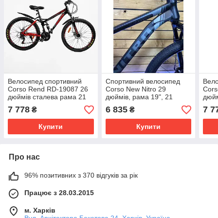
Велосипед спортивний
Спортивний велосипед
Вело
Corso Rend RD-19087 26
Corso New Nitro 29
Cors
дюймів сталева рама 21
дюймів, рама 19", 21
дюйм
швидкість Shimano
швидкість Shimano,
швид
7 778
6 835
7 7
₴
₴
сталева рама
Купити
Купити
Про нас
96% позитивних з 370 відгуків за рік
Працює з 28.03.2015
м. Харків