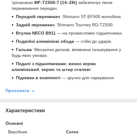
тріскачкою
MF-TZ500-7 (14–28t)
забезпечує легке
перемикання передач.
Передній перемикач
: Shimano ST-EF500 моноблок.
Задній перемикач
: Shimano Tourney RD-TZ500.
Втулка NECO B911
— на промислових підшипниках.
Подвійні алюмінієві обода
— стійкі до ударів.
Гальма
: Механічні дискові, впевнене гальмування у
будь-яких умовах.
Педалі з підшипниками
,
винос керма
алюмінієвий
,
кермо та штир сталеві
.
Підніжка в комплекті
— зручно для паркування.
Приховати
Характеристики
Основні
Виробник
Corso