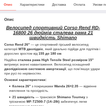
Опис
Характеристики
Доставка
Оплата
Умови п
Опис
Велосипед спортивний Corso Rend RD-
16800 26 дюймів сталева рама 21
швидкість Shimano
Corso Rend 26"
— це спортивний гірський велосипед
категорії
МТВ двопідвіс
, який ідеально підійде для підлітків і
дорослих зростом від
155 до 180 см
.
Надійна
сталева рама High Tensile Steel розміром 15"
витримує значні навантаження. Велосипед оснащений
двопідвісною системою амортизації
, що пом’якшує удари
при русі по нерівностях.
Основні характеристики:
Колеса 26"
з покришками
Wanda 26×2.35
— відмінне
зчеплення та прохідність.
21 швидкість
— трансмісія
Shimano Tourney
з
тріскачкою
MF-TZ500-7 (14–28t)
забезпечує легке