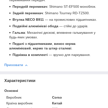
перемикання передач.
Передній перемикач
: Shimano ST-EF500 моноблок.
Задній перемикач
: Shimano Tourney RD-TZ500.
Втулка NECO B911
— на промислових підшипниках.
Подвійні алюмінієві обода
— стійкі до ударів.
Гальма
: Механічні дискові, впевнене гальмування у
будь-яких умовах.
Педалі з підшипниками
,
винос керма
алюмінієвий
,
кермо та штир сталеві
.
Підніжка в комплекті
— зручно для паркування.
Приховати
Характеристики
Основні
Виробник
Corso
Країна виробник
Китай