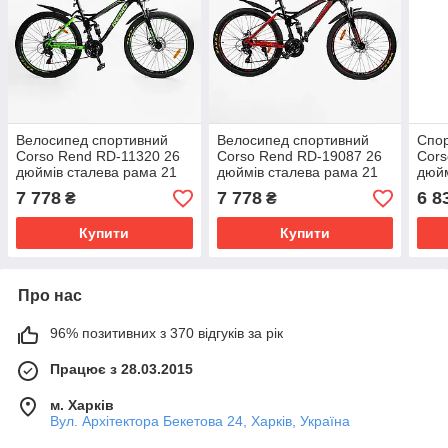
Велосипед спортивний
Велосипед спортивний
Спор
Corso Rend RD-11320 26
Corso Rend RD-19087 26
Cors
дюймів сталева рама 21
дюймів сталева рама 21
дюйм
швидкість Shimano
швидкість Shimano
швид
7 778
7 778
6 8
₴
₴
стал
Купити
Купити
Про нас
96% позитивних з 370 відгуків за рік
Працює з 28.03.2015
м. Харків
Вул. Архітектора Бекетова 24, Харків, Україна